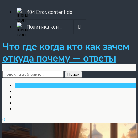
404 Error, content does not exist anymore
Политика конфиденциальности
Что где когда кто как зачем
откуда почему — ответы
0